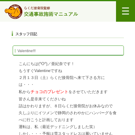
スタッフ日記
Valentine!!!
こんにちは(^O^)／亜紀奈です！
もうすぐValentineですね
２月１３日（土）らくだ接骨院へ来て下さる方に
は・・・
チョコのプレゼント
私から
をさせていただきます
皆さん是非来てくださいね
話はかわりますが、８日らくだ接骨院がお休みなので
久しぶりにイツメンで静岡のさわやかにハンバーグを食
べに行こうと計画しております
運転は、私（最近デッドニングしました笑）
しかし・・・予報は雪
スタッドレスは履いていません