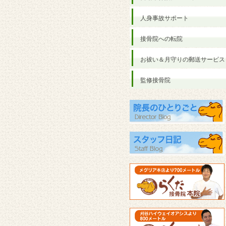
人身事故サポート
接骨院への転院
お祓い＆月守りの郵送サービス
監修接骨院