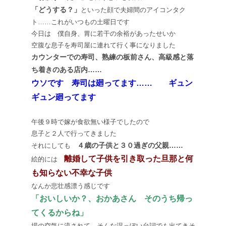
「どうする？」
といった顔で夫婦間のアイコンタク
ト……これがいつもの土曜日です
今日は 僕自身、胃に若干の余裕があったせいか
空腹な息子を寿司屋に連れて行く事になりました
カウンターでの寿司、熟練の板前さん、高級感と落
ち着きのある店内……
ウソです 寿司は廻ってます……
ギュン
ギュン廻ってます
午後９時で嫁が食欲無い様子でしたので
息子と２人で行ってきました
４歳の子供と３０過ぎの父親……
それにしても
離婚して子供を引き取った旦那と何
絵的には
も知らない不幸な子供
なんか悲壮感漂う感じです
「おいしいか？、おかあさん そのうち帰っ
てくるからね」
場の空気に流されて そんな湿っぽい台詞でも出てきそ