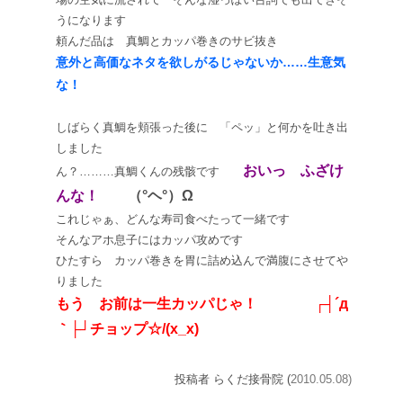
うになります
頼んだ品は 真鯛とカッパ巻きのサビ抜き
意外と高価なネタを欲しがるじゃないか……生意気
な！
しばらく真鯛を頬張った後に 「ペッ」と何かを吐き出
しました
おいっ ふざけ
ん？………真鯛くんの残骸です
んな！
（°ヘ°）Ω
これじゃぁ、どんな寿司食べたって一緒です
そんなアホ息子にはカッパ攻めです
ひたすら カッパ巻きを胃に詰め込んで満腹にさせてや
りました
もう お前は一生カッパじゃ！ ┌┤´д
｀├┘チョップ☆/(x_x)
投稿者 らくだ接骨院 (
2010.05.08)