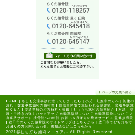
HOME
|
もしも交通事故に遭ってしまったら
|
小児・妊娠中の方へ
|
施術の
流れ
|
交通事故施術の施術費
|
自賠責保険で支払われる損害額
|
交通事故施
術Ｑ＆Ａ
|
交通事故の応力解析と損傷
|
むちうち施術の動画紹介
|
対談
|
交
渉・手続きの強力バックアップ
自動車修理について
自動車保険について
人
身事故サポート
接骨院への転院
お祓い＆月守りの郵送サービス
監修接骨院
|
豊田市のらくだ接骨院のサイトマップはこちらから |
豊田市でむち打ちで
お困りの方お問い合わせ、御相談などはこちらから |
2021@むち打ち施術マニュアル All Rights Reserved