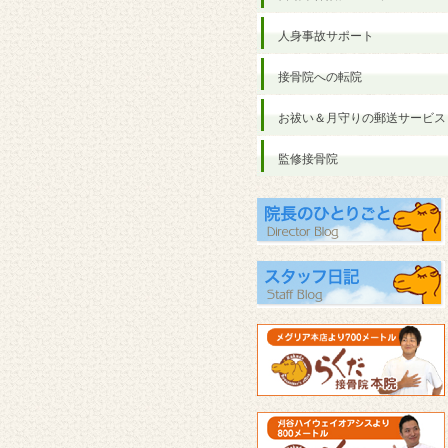
人身事故サポート
接骨院への転院
お祓い＆月守りの郵送サービス
監修接骨院