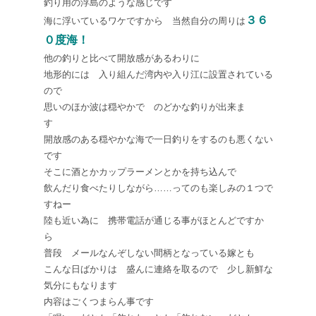
釣り用の浮島のような感じです
３６
海に浮いているワケですから 当然自分の周りは
０度海！
他の釣りと比べて開放感があるわりに
地形的には 入り組んだ湾内や入り江に設置されている
ので
思いのほか波は穏やかで のどかな釣りが出来ま
す
開放感のある穏やかな海で一日釣りをするのも悪くない
です
そこに酒とかカップラーメンとかを持ち込んで
飲んだり食べたりしながら……ってのも楽しみの１つで
すねー
陸も近い為に 携帯電話が通じる事がほとんどですか
ら
普段 メールなんぞしない間柄となっている嫁とも
こんな日ばかりは 盛んに連絡を取るので 少し新鮮な
気分にもなります
内容はごくつまらん事です