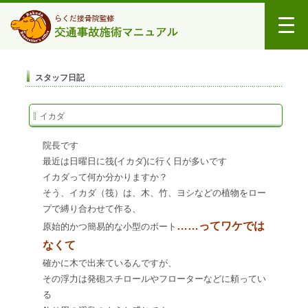
スタッフ日記
イカダ
院長です
最近は日曜日に筏(イカダ)に行く日が多いです
イカダって何か分かりますか？
そう、イカダ（筏）は、木、竹、ヨシなどの植物をロー
プで縛り合わせて作る、
……ってワケでは
原始的かつ簡易的な小型のボート
なくて
確かに木で出来ているんですが、
その浮力は発砲スチロールやフローターなどに頼ってい
る