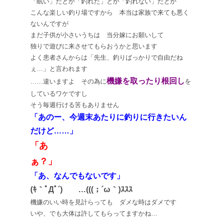
「眠い」だとか「釣れた」とか「釣れない」だとか
こんな楽しい釣り場ですから 本当は家族で来ても悪く
ないんですが
まだ子供が小さいうちは 当分嫁にお願いして
独りで遊びに来させてもらおうかと思います
よく患者さんからは「先生、釣りばっかりで自由だね
ぇ…」と言われます
機嫌を取ったり根回し
……違いますよ その為に
を
しているワケですし
そう毎週行ける筈もありません
「あのー、今週末あたりに釣りに行きたいん
だけど……」
「あ
ぁ？」
「あ、なんでもないです」
(ｷ｀ﾟДﾟ´) …(((；´ω｀)ｽｽｽ
機嫌のいい時を見計らっても ダメな時はダメです
いや、でも大体は許してもらってますかね…