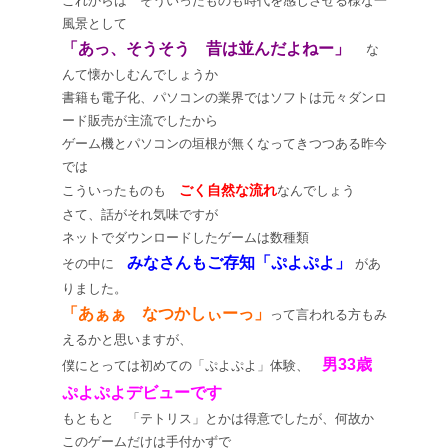
これからは そういったものも時代を感じさせる様な一
風景として
「あっ、そうそう 昔は並んだよねー」
な
んて懐かしむんでしょうか
書籍も電子化、パソコンの業界ではソフトは元々ダンロ
ード販売が主流でしたから
ゲーム機とパソコンの垣根が無くなってきつつある昨今
では
ごく自然な流れ
こういったものも
なんでしょう
さて、話がそれ気味ですが
ネットでダウンロードしたゲームは数種類
みなさんもご存知「ぷよぷよ」
その中に
があ
りました。
「あぁぁ なつかしぃーっ」
って言われる方もみ
えるかと思いますが、
男33歳
僕にとっては初めての「ぷよぷよ」体験、
ぷよぷよデビューです
もともと 「テトリス」とかは得意でしたが、何故か
このゲームだけは手付かずで