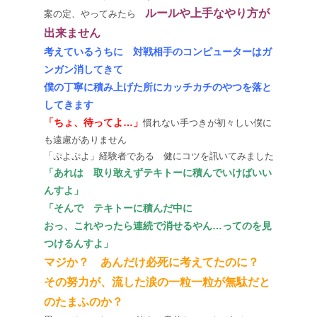
ルールや上手なやり方が
案の定、やってみたら
出来ません
考えているうちに 対戦相手のコンピューターはガ
ンガン消してきて
僕の丁寧に積み上げた所にカッチカチのやつを落と
してきます
「ちょ、待ってよ…」
慣れない手つきが初々しい僕に
も遠慮がありません
「ぷよぷよ」経験者である 健にコツを訊いてみました
「あれは 取り敢えずテキトーに積んでいけばいい
んすよ」
「そんで テキトーに積んだ中に
おっ、これやったら連続で消せるやん…ってのを見
つけるんすよ」
マジか？ あんだけ必死に考えてたのに？
その努力が、流した涙の一粒一粒が無駄だと
のたまふのか？