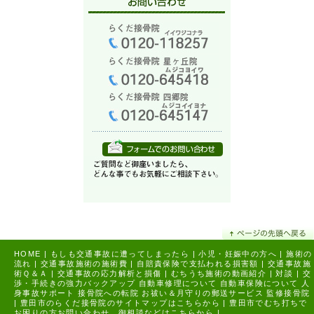
HOME
|
もしも交通事故に遭ってしまったら
|
小児・妊娠中の方へ
|
施術の
流れ
|
交通事故施術の施術費
|
自賠責保険で支払われる損害額
|
交通事故施
術Ｑ＆Ａ
|
交通事故の応力解析と損傷
|
むちうち施術の動画紹介
|
対談
|
交
渉・手続きの強力バックアップ
自動車修理について
自動車保険について
人
身事故サポート
接骨院への転院
お祓い＆月守りの郵送サービス
監修接骨院
|
豊田市のらくだ接骨院のサイトマップはこちらから |
豊田市でむち打ちで
お困りの方お問い合わせ、御相談などはこちらから |