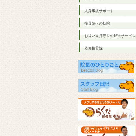
人身事故サポート
接骨院への転院
お祓い＆月守りの郵送サービス
監修接骨院