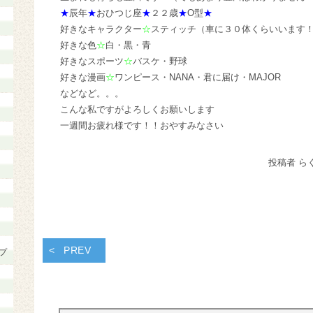
★
辰年
★
おひつじ座
★
２２歳
★
O型
★
好きなキャラクター
☆
スティッチ（車に３０体くらいいます
好きな色
☆
白・黒・青
好きなスポーツ
☆
バスケ・野球
好きな漫画
☆
ワンピース・NANA・君に届け・MAJOR
などなど。。。
こんな私ですがよろしくお願いします
一週間お疲れ様です！！おやすみなさい
投稿者 ら
PREV
プ