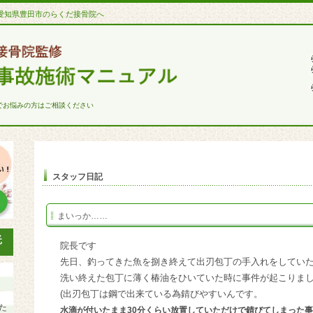
愛知県豊田市のらくだ接骨院へ
でお悩みの方はご相談ください
スタッフ日記
まいっか……
院長です
先日、釣ってきた魚を捌き終えて出刃包丁の手入れをしてい
洗い終えた包丁に薄く椿油をひいていた時に事件が起こりま
(出刃包丁は鋼で出来ている為錆びやすいんです。
た
水滴が付いたまま30分くらい放置していただけで錆びてしまった