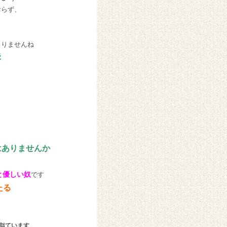
おらず、
こりませんね
後
はありませんか
と優しい奴
です
たる
似ています