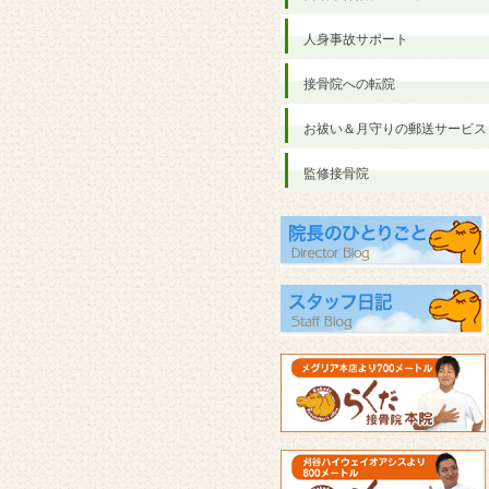
人身事故サポート
接骨院への転院
お祓い＆月守りの郵送サービス
監修接骨院