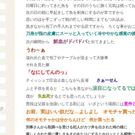
日曜日に釣ってきた魚を その日のうちに捌く元気は残って
次の日の朝に早起きして魚を刺身にするのが常ですから
思いのほか手こずって朝の忙しい時間にまでもつれ込み、
急ぎながら包丁の手入れまでやる訳ですから ろくな事がお
刀身が指の皮膚にスーッと入っていく冷ややかな感覚の
鮮血がドバドバ
次の瞬間から
と出てきました
うわ～ぁ
溢れ出た血で包丁やテーブルが染まって大惨事
それを見た嫁
「なにしてんのっ」
さぁーせん
ティッシュで圧迫止血しながら反省
涙目になってるで
ふと子供を見ると こちらを見ながら
失血死
僕が
するとでも思ったんでしょうか
意外
普段は父親を虫扱いしてる割には いざという場面には
プ
お前、実はいい奴だな…よしよし オモチャ買っ
何のオモチャかは分からんけど 何か買ったる
刑事さんから取調べを受ける犯人がカツ丼を出された時の様に
厳しくされた後に優しさをまのあたりにするとホロッとくる感情に