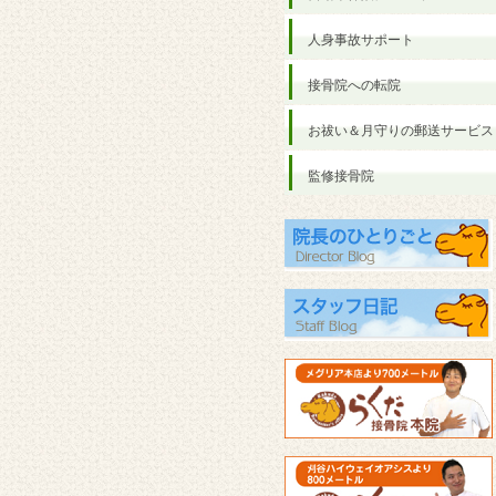
人身事故サポート
接骨院への転院
お祓い＆月守りの郵送サービス
監修接骨院