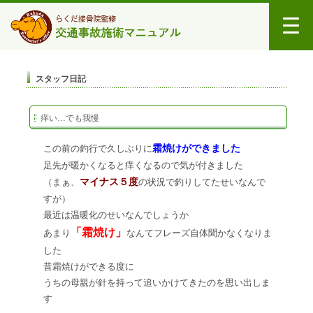
スタッフ日記
痒い…でも我慢
霜焼けができました
この前の釣行で久しぶりに
足先が暖かくなると痒くなるので気が付きました
マイナス５度
（まぁ、
の状況で釣りしてたせいなんで
すが）
最近は温暖化のせいなんでしょうか
「霜焼け」
あまり
なんてフレーズ自体聞かなくなりま
した
昔霜焼けができる度に
うちの母親が針を持って追いかけてきたのを思い出しま
す