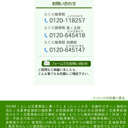
HOME
|
もしも交通事故に遭ってしまったら
|
小児・妊娠中の方へ
|
施術の
流れ
|
交通事故施術の施術費
|
自賠責保険で支払われる損害額
|
交通事故施
術Ｑ＆Ａ
|
交通事故の応力解析と損傷
|
むちうち施術の動画紹介
|
対談
|
交
渉・手続きの強力バックアップ
自動車修理について
自動車保険について
人
身事故サポート
接骨院への転院
お祓い＆月守りの郵送サービス
監修接骨院
|
豊田市のらくだ接骨院のサイトマップはこちらから |
豊田市でむち打ちで