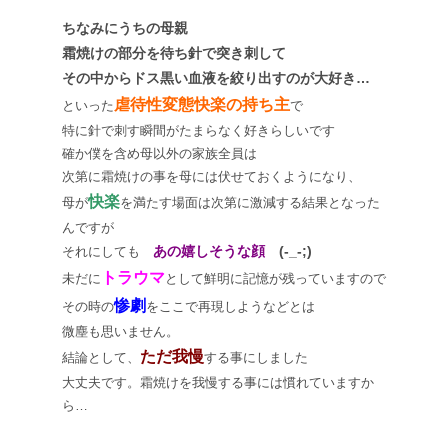
ち
なみにうちの母親
霜焼けの部分を待ち針で突き刺して
その中からドス黒い血液を絞り出すのが大好き…
虐待性変態快楽の持ち主
といった
で
特に針で刺す瞬間がたまらなく好きらしいです
確か僕を含め母以外の家族全員は
次第に霜焼けの事を母には伏せておくようになり、
快楽
母が
を満たす場面は次第に激減する結果となった
んですが
あの嬉しそうな顔
(-_-;)
それにしても
トラウマ
未だに
として鮮明に記憶が残っていますので
惨劇
その時の
をここで再現しようなどとは
微塵も思いません。
ただ我慢
結論として、
する事にしました
大丈夫です。霜焼けを我慢する事には慣れていますか
ら…