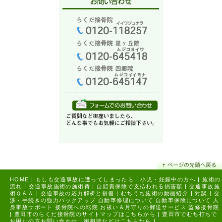
HOME
|
もしも交通事故に遭ってしまったら
|
小児・妊娠中の方へ
|
施術の
流れ
|
交通事故施術の施術費
|
自賠責保険で支払われる損害額
|
交通事故施
術Ｑ＆Ａ
|
交通事故の応力解析と損傷
|
むちうち施術の動画紹介
|
対談
|
交
渉・手続きの強力バックアップ
自動車修理について
自動車保険について
人
身事故サポート
接骨院への転院
お祓い＆月守りの郵送サービス
監修接骨院
|
豊田市のらくだ接骨院のサイトマップはこちらから |
豊田市でむち打ちで
お困りの方お問い合わせ、御相談などはこちらから |