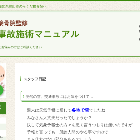
愛知県豊田市のらくだ接骨院へ
でお悩みの方はご相談ください
スタッフ日記
突然の雪、交通事故にはお気をつけて…
各地で雪
週末は天気予報に反して
でしたね
みなさん大丈夫だったでしょうか？
決して気象予報士の方々を悪く言うつもりは無いのですが
予報と言っても 所詮人間のやる事ですので
た
まぁ仕方のない部分もあるでしょう