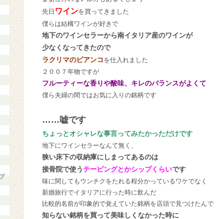
ワイン
先日
を買ってきました
僕らは結構ワインが好きで
地下のワインセラーから南イタリア産のワインが
少なくなってきたので
ラクリマのビアンコ
を仕入れました
２００７年物ですが
フルーティーな香りや酸味、キレのバランスがよくて
僕ら夫婦の間ではお気に入りの銘柄です
……嘘です
ちょっとオシャレな事言ってみたかっただけです
地下にワインセラーなんて無く、
狭い床下の収納庫にしまってあるのは
接骨院で使う
テーピングとかシップくらい
です
プ
味に関してもウンチクをたれる程分かっているワケでなく
新婚旅行でイタリアに行った時に飲んだ
比較的名前が印象的で覚えていた銘柄を店頭で見つけたんで
知らない銘柄を買って美味しくなかった時に