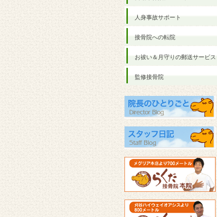
人身事故サポート
接骨院への転院
お祓い＆月守りの郵送サービス
監修接骨院