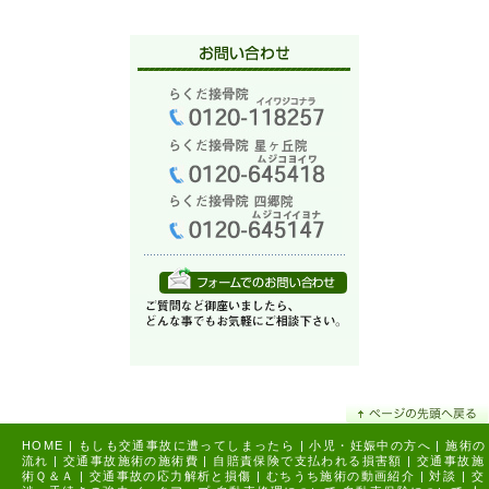
HOME
|
もしも交通事故に遭ってしまったら
|
小児・妊娠中の方へ
|
施術の
流れ
|
交通事故施術の施術費
|
自賠責保険で支払われる損害額
|
交通事故施
術Ｑ＆Ａ
|
交通事故の応力解析と損傷
|
むちうち施術の動画紹介
|
対談
|
交