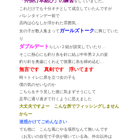
「外掛け本結び」の練習
をしていました。
これだけでも十分オチとして成立していたんですが
バレンタインデー前で
店内は心なしか浮かれた雰囲気…
ガールズトーク
女の子が数人集まって
に興じていた
り
ダブルデート
らしい２組が談笑していたり…
そこに熱心にも釣り糸を針に結ぶ中年男２人の姿
釣り針を奥歯にくわえて慎重に糸を締め込む…
無言です 真剣です 浮いてます
時々トイレに席を立つ女の子も
僕の気のせいなのか
こちらをチラ見した後に気まずそうにして
足早に通り過ぎて行くように思えました
大丈夫ですよー こんな所でフィッシングしません
からー
迷惑かけてごめんなさい
でも他に こんな風にやる場所なんて無いんです
（お互いの自宅で子供が寝いている為、外出以外は