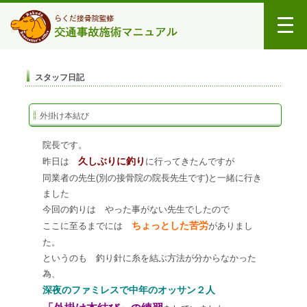
スタッフ日記
外掛け本結び
院長です。
久しぶりに釣り
昨日は
に行ってきたんですが
同業者の先生(別の接骨院の院長先生です)と一緒に行き
ました
今回の釣りは やった事がない先生でしたので
ちょっとした苦労
ここに至るまでには
がありまし
た。
というのも 釣り針に糸を結ぶ方法が分からなかった
為、
深夜のファミレスで中年のオッサン２人