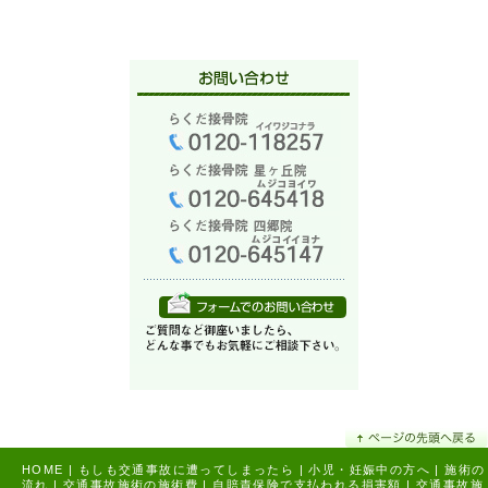
HOME
|
もしも交通事故に遭ってしまったら
|
小児・妊娠中の方へ
|
施術の
流れ
|
交通事故施術の施術費
|
自賠責保険で支払われる損害額
|
交通事故施