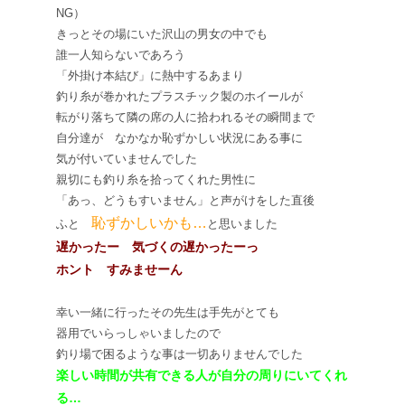
NG）
きっとその場にいた沢山の男女の中でも
誰一人知らないであろう
「外掛け本結び」に熱中するあまり
釣り糸が巻かれたプラスチック製のホイールが
転がり落ちて隣の席の人に拾われるその瞬間まで
自分達が なかなか恥ずかしい状況にある事に
気が付いていませんでした
親切にも釣り糸を拾ってくれた男性に
「あっ、どうもすいません」と声がけをした直後
恥ずかしいかも…
ふと
と思いました
遅かったー 気づくの遅かったーっ
ホント すみませーん
幸い一緒に行ったその先生は手先がとても
器用でいらっしゃいましたので
釣り場で困るような事は一切ありませんでした
楽しい時間が共有できる人が自分の周りにいてくれ
る…