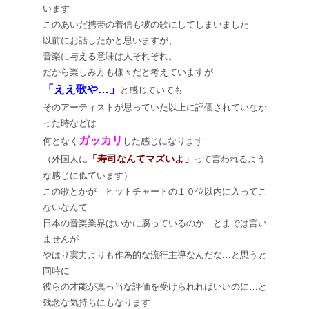
います
このあいだ携帯の着信も彼の歌にしてしまいました
以前にお話したかと思いますが、
音楽に与える意味は人それぞれ。
だから楽しみ方も様々だと考えていますが
「ええ歌や…」
と感じていても
そのアーティストが思っていた以上に評価されていなか
った時などは
ガッカリ
何となく
した感じになります
「寿司なんてマズいよ」
（外国人に
って言われるよう
な感じに似ています）
この歌とかが ヒットチャートの１０位以内に入ってこ
ないなんて
日本の音楽業界はいかに腐っているのか…とまでは言い
ませんが
やはり実力よりも作為的な流行主導なんだな…と思うと
同時に
彼らの才能が真っ当な評価を受けられればいいのに…と
残念な気持ちにもなります