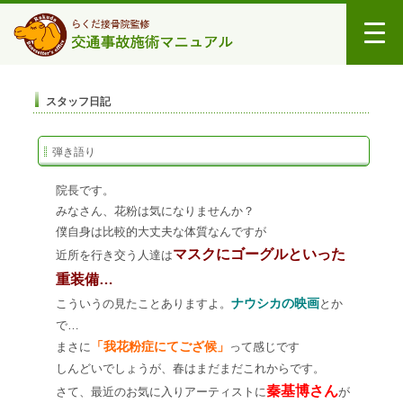
スタッフ日記
弾き語り
院長です。
みなさん、花粉は気になりませんか？
僕自身は比較的大丈夫な体質なんですが
マスクにゴーグルといった
近所を行き交う人達は
重装備…
ナウシカの映画
こういうの見たことありますよ。
とか
で…
「我花粉症にてござ候」
まさに
って感じです
しんどいでしょうが、春はまだまだこれからです。
秦基博さん
さて、最近のお気に入りアーティストに
が