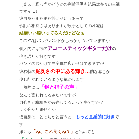
（まぁ、真っ当かどうかの判断基準も結局は各々の主観
ですが…）
彼自身がまだまだ若いせいもあって
歌詞の稚拙さはありますが歌手としての才能は
結構いい線いってるんだけどなぁ…
このPVはバックバンドがしっかりついていますが
アコースティックギターだけ
個人的には彼の
の
弾き語りが好きです
バンドのおかげで曲全体に広がりはできますが
泥臭さの中にある輝き…
彼独特の
的な感じが
少し削がれているような気がします
「鋼と硝子の声」
一般的には
なんて言われてるみたいですが
力強さと繊細さが共存してる…って事ですか？
よく分かりませんが
もっと直感的に好き
僕自身は どっちかと言うと
で
す
「ね、これ良くね？」
嫁にも
と訊いても