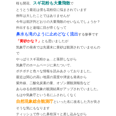
スギ花粉も大量飛散
桜も開花、
で
とうとう最近は僕も花粉症に悩まされています
例年は大したことではありませんが
今年は前評判どおりの大量飛散のせいなんでしょうか？
外出すると途端に目が痒くなって
鼻水も滝のように止めどなく流出
する惨事です
「黄砂かな？」
とも思いましたが
気象庁の発表では先週末に黄砂は観測されていませんの
で
やっぱりスギ花粉かぁ…と落胆しながら
気象庁のホームページに来たついで、
ポチポチと色々な情報を読みあさっておりました。
最近は関心の高い地震の震度や津波も発表から
紫外線、二酸化炭素の量、オゾン層観測報告など
あらゆる自然現象の観測結果がアップされていました。
もはや気象庁という名にふさわしくなく
自然現象総合観測庁
といった名に改名した方が良さ
そうな気にもなります
ティッシュで作った鼻栓深々と差し込みながら