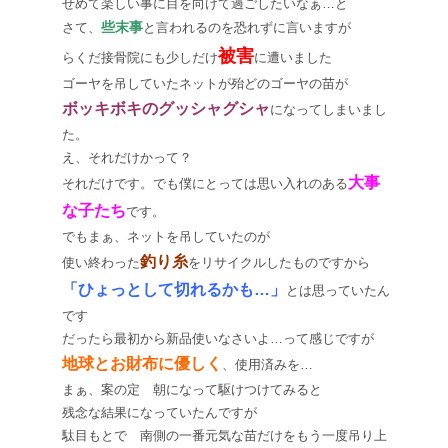
せめて楽しい事に目を向けて過ごしたいなぁ…と
些末事
さて、
と言われるのを恐れずに言いますが
被害
らくだ接骨院にも少しだけ
に遭いました
ゴーヤを吊していたネットが殆どのゴーヤの苗が
ボッキボキのグッシャグシャ
になってしまいまし
た。
え、それだけかって？
大事
それだけです。でも僕にとっては思い入れのある
な子たち
です。
でもまぁ、ネットを吊していたのが
釣り糸
使い終わった
をリサイクルしたものですから
「ひょっとして切れるかも…」
とは思っていたん
です
だったら最初から新品使いなさいよ…って感じですが
地球とお財布に優しく
、使用済みを…
まぁ、案の定 朝になって駆けつけてみると
残念な結果になっていたんですが
駄目もとで 南側の一番元気な苗だけをもう一度吊り上