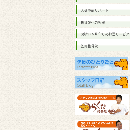
人身事故サポート
接骨院への転院
お祓い＆月守りの郵送サービス
監修接骨院