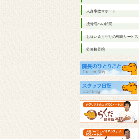
人身事故サポート
接骨院への転院
お祓い＆月守りの郵送サービス
監修接骨院