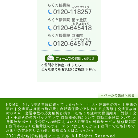
HOME
|
もしも交通事故に遭ってしまったら
|
小児・妊娠中の方へ
|
施術の
流れ
|
交通事故施術の施術費
|
自賠責保険で支払われる損害額
|
交通事故施
術Ｑ＆Ａ
|
交通事故の応力解析と損傷
|
むちうち施術の動画紹介
|
対談
|
交
渉・手続きの強力バックアップ
自動車修理について
自動車保険について
人
身事故サポート
接骨院への転院
お祓い＆月守りの郵送サービス
監修接骨院
|
豊田市のらくだ接骨院のサイトマップはこちらから |
豊田市でむち打ちで
お困りの方お問い合わせ、御相談などはこちらから |
2021@むち打ち施術マニュアル All Rights Reserved