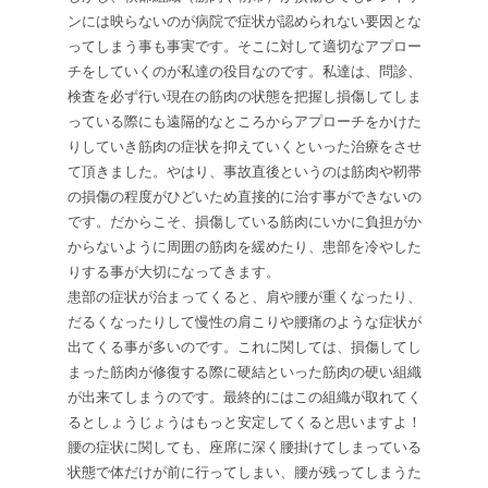
ンには映らないのが病院で症状が認められない要因とな
ってしまう事も事実です。そこに対して適切なアプロー
チをしていくのが私達の役目なのです。私達は、問診、
検査を必ず行い現在の筋肉の状態を把握し損傷してしま
っている際にも遠隔的なところからアプローチをかけた
りしていき筋肉の症状を抑えていくといった治療をさせ
て頂きました。やはり、事故直後というのは筋肉や靭帯
の損傷の程度がひどいため直接的に治す事ができないの
です。だからこそ、損傷している筋肉にいかに負担がか
からないように周囲の筋肉を緩めたり、患部を冷やした
りする事が大切になってきます。
患部の症状が治まってくると、肩や腰が重くなったり、
だるくなったりして慢性の肩こりや腰痛のような症状が
出てくる事が多いのです。これに関しては、損傷してし
まった筋肉が修復する際に硬結といった筋肉の硬い組織
が出来てしまうのです。最終的にはこの組織が取れてく
るとしょうじょうはもっと安定してくると思いますよ！
腰の症状に関しても、座席に深く腰掛けてしまっている
状態で体だけが前に行ってしまい、腰が残ってしまうた