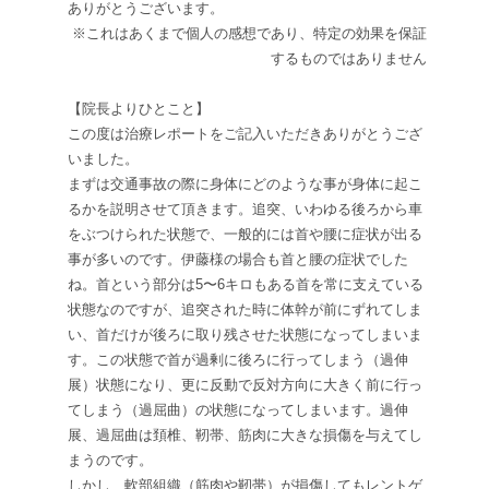
ありがとうございます。
※これはあくまで個人の感想であり、特定の効果を保証
するものではありません
【院長よりひとこと】
この度は治療レポートをご記入いただきありがとうござ
いました。
まずは交通事故の際に身体にどのような事が身体に起こ
るかを説明させて頂きます。追突、いわゆる後ろから車
をぶつけられた状態で、一般的には首や腰に症状が出る
事が多いのです。伊藤様の場合も首と腰の症状でした
ね。首という部分は
5
〜
6
キロもある首を常に支えている
状態なのですが、追突された時に体幹が前にずれてしま
い、首だけが後ろに取り残させた状態になってしまいま
す。この状態で首が過剰に後ろに行ってしまう（過伸
展）状態になり、更に反動で反対方向に大きく前に行っ
てしまう（過屈曲）の状態になってしまいます。過伸
展、過屈曲は頚椎、靭帯、筋肉に大きな損傷を与えてし
まうのです。
しかし、軟部組織（筋肉や靭帯）が損傷してもレントゲ