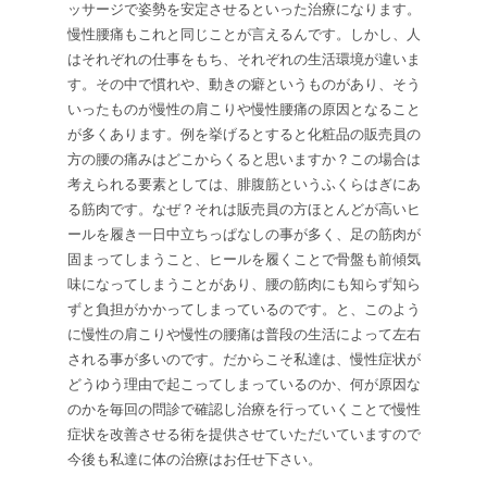
ッサージで姿勢を安定させるといった治療になります。
慢性腰痛もこれと同じことが言えるんです。しかし、人
はそれぞれの仕事をもち、それぞれの生活環境が違いま
す。その中で慣れや、動きの癖というものがあり、そう
いったものが慢性の肩こりや慢性腰痛の原因となること
が多くあります。例を挙げるとすると化粧品の販売員の
方の腰の痛みはどこからくると思いますか？この場合は
考えられる要素としては、腓腹筋というふくらはぎにあ
る筋肉です。なぜ？それは販売員の方ほとんどが高いヒ
ールを履き一日中立ちっぱなしの事が多く、足の筋肉が
固まってしまうこと、ヒールを履くことで骨盤も前傾気
味になってしまうことがあり、腰の筋肉にも知らず知ら
ずと負担がかかってしまっているのです。と、このよう
に慢性の肩こりや慢性の腰痛は普段の生活によって左右
される事が多いのです。だからこそ私達は、慢性症状が
どうゆう理由で起こってしまっているのか、何が原因な
のかを毎回の問診で確認し治療を行っていくことで慢性
症状を改善させる術を提供させていただいていますので
今後も私達に体の治療はお任せ下さい。