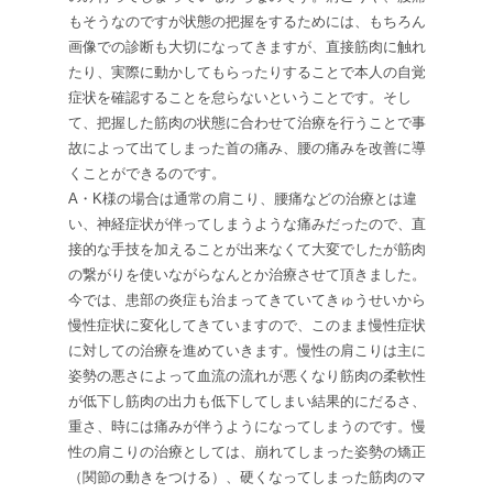
もそうなのですが状態の把握をするためには、もちろん
画像での診断も大切になってきますが、直接筋肉に触れ
たり、実際に動かしてもらったりすることで本人の自覚
症状を確認することを怠らないということです。そし
て、把握した筋肉の状態に合わせて治療を行うことで事
故によって出てしまった首の痛み、腰の痛みを改善に導
くことができるのです。
A
・
K
様の場合は通常の肩こり、腰痛などの治療とは違
い、神経症状が伴ってしまうような痛みだったので、直
接的な手技を加えることが出来なくて大変でしたが筋肉
の繋がりを使いながらなんとか治療させて頂きました。
今では、患部の炎症も治まってきていてきゅうせいから
慢性症状に変化してきていますので、このまま慢性症状
に対しての治療を進めていきます。慢性の肩こりは主に
姿勢の悪さによって血流の流れが悪くなり筋肉の柔軟性
が低下し筋肉の出力も低下してしまい結果的にだるさ、
重さ、時には痛みが伴うようになってしまうのです。慢
性の肩こりの治療としては、崩れてしまった姿勢の矯正
（関節の動きをつける）、硬くなってしまった筋肉のマ