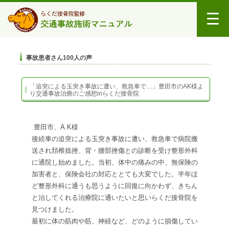
事故患者さん100人の声
「追突による玉突き事故に遭い、救急車で…」豊田市のAK様よ
り交通事故治療のご感想inらくだ接骨院
豊田市、
A.K
様
後続車の追突による玉突き事故に遭い、救急車で病院搬
送され頚椎捻挫、背・腰部挫傷との診断を受け整形外科
に通院し始めました。当初、体中の痛みの中、無保険の
加害者と、保険会社の対応ととても大変でした。半年ほ
ど整形外科に通うも思うように回復に向かわず、きちん
と治してくれる治療院に通いたいと思いらくだ接骨院を
見つけました。
最初に体の筋肉や筋、神経など、どのように損傷してい