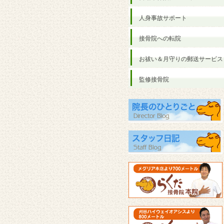
人身事故サポート
接骨院への転院
お祓い＆月守りの郵送サービス
監修接骨院