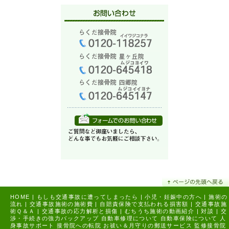
HOME
|
もしも交通事故に遭ってしまったら
|
小児・妊娠中の方へ
|
施術の
流れ
|
交通事故施術の施術費
|
自賠責保険で支払われる損害額
|
交通事故施
術Ｑ＆Ａ
|
交通事故の応力解析と損傷
|
むちうち施術の動画紹介
|
対談
|
交
渉・手続きの強力バックアップ
自動車修理について
自動車保険について
人
身事故サポート
接骨院への転院
お祓い＆月守りの郵送サービス
監修接骨院