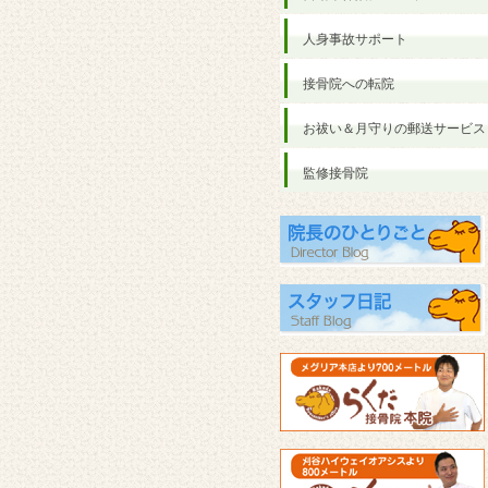
人身事故サポート
接骨院への転院
お祓い＆月守りの郵送サービス
監修接骨院