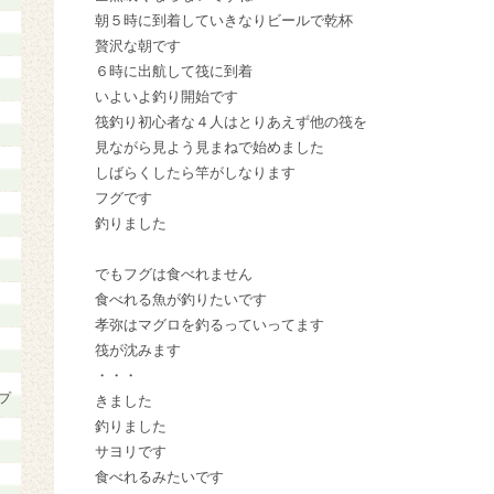
朝５時に到着していきなりビールで乾杯
贅沢な朝です
６時に出航して筏に到着
いよいよ釣り開始です
筏釣り初心者な４人はとりあえず他の筏を
見ながら見よう見まねで始めました
しばらくしたら竿がしなります
フグです
釣りました
でもフグは食べれません
食べれる魚が釣りたいです
孝弥はマグロを釣るっていってます
筏が沈みます
・・・
プ
きました
釣りました
サヨリです
食べれるみたいです