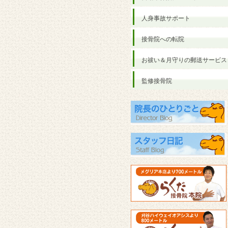
人身事故サポート
接骨院への転院
お祓い＆月守りの郵送サービス
監修接骨院