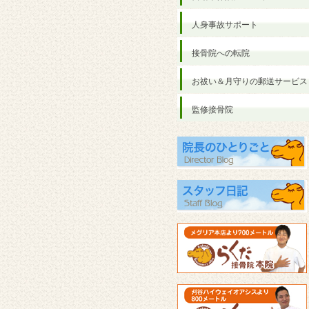
人身事故サポート
接骨院への転院
お祓い＆月守りの郵送サービス
監修接骨院