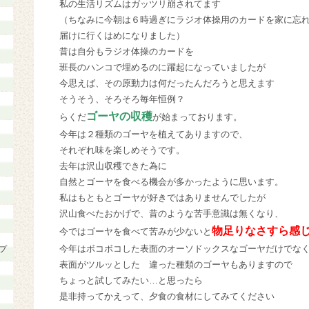
私の生活リズムはガッツリ崩されてます
（ちなみに今朝は６時過ぎにラジオ体操用のカードを家に忘
届けに行くはめになりました）
昔は自分もラジオ体操のカードを
班長のハンコで埋めるのに躍起になっていましたが
今思えば、その原動力は何だったんだろうと思えます
そうそう、そろそろ毎年恒例？
ゴーヤの収穫
らくだ
が始まっております。
今年は２種類のゴーヤを植えてありますので、
それぞれ味を楽しめそうです。
去年は沢山収穫できた為に
自然とゴーヤを食べる機会が多かったように思います。
私はもともとゴーヤが好きではありませんでしたが
沢山食べたおかげで、昔のような苦手意識は無くなり、
物足りなさすら感
今ではゴーヤを食べて苦みが少ないと
今年はボコボコした表面のオーソドックスなゴーヤだけでな
プ
表面がツルッとした 違った種類のゴーヤもありますので
ちょっと試してみたい…と思ったら
是非持ってかえって、夕食の食材にしてみてください