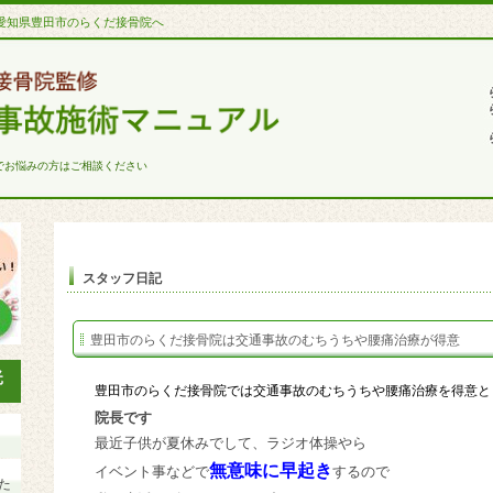
愛知県豊田市のらくだ接骨院へ
でお悩みの方はご相談ください
スタッフ日記
豊田市のらくだ接骨院は交通事故のむちうちや腰痛治療が得意
豊田市のらくだ接骨院では交通事故のむちうちや腰痛治療を得意と
院長です
最近子供が夏休みでして、ラジオ体操やら
無意味に早起き
イベント事などで
するので
た