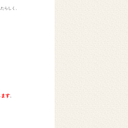
れたらしく、
じます
。
く